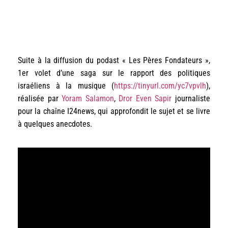
Suite à la diffusion du podast « Les Pères Fondateurs »,
1er volet d’une saga sur le rapport des politiques
israéliens à la musique (
https://tinyurl.com/yc7vpvlh
),
réalisée par
Yoram Salamon
,
Dror Even Sapir
journaliste
pour la chaîne I24news, qui approfondit le sujet et se livre
à quelques anecdotes.