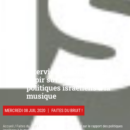
Interview de Dror Even
Sapir sur le rapport des
politiques israéliens à la
musique
MERCREDI 08 JUIL 2020
FAITES DU BRUIT !
Accueil
/
Faites du bruit !
/ Interview de Dror Even Sapir sur le rapport des politiques