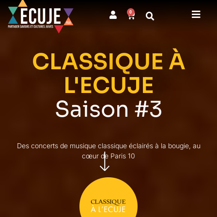
0
CLASSIQUE À
L'ECUJE
Saison #3
Des concerts de musique classique éclairés à la bougie, au
cœur de Paris 10