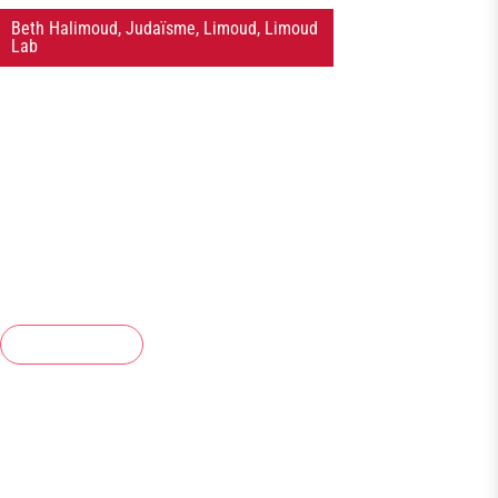
Beth Halimoud
,
Judaïsme
,
Limoud
,
Limoud
Lab
Le lundi de 15h30 à 17h, à partir du 5 octobre
2026
Cours de Bible et
hébreu biblique avec
le Rabbin Claude
Sultan – tout public
Lire la suite