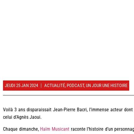
JEUDI 25 JAN 2024
ACTUALITÉ
,
PODCAST
,
UN JOUR UNE HISTOIRE
Voilà 3 ans disparaissait Jean-Pierre Bacri, l’immense acteur dont
celui d’Agnès Jaoui.
Chaque dimanche,
Haïm Musicant
raconte l’histoire d’un personna