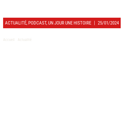
Haïm Musicant
ACTUALITÉ
,
PODCAST
,
UN JOUR UNE HISTOIRE
25/01/2024
Accueil
/
Actualité
/ Voilà 3 ans disparaissait Jean-Pierre Bacri … – Un jour, une histoire