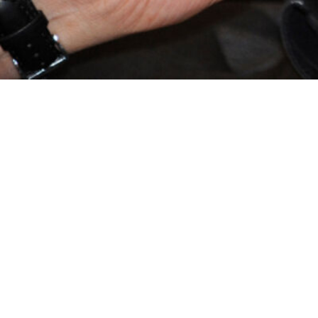
Voilà 3 ans dispara
… – Un jour, une his