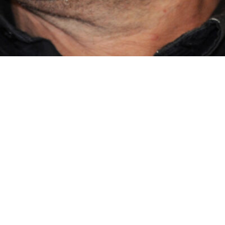
issait Jean-Pierre Ba
toire : un podcast de