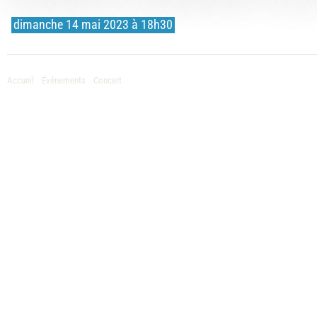
dimanche 14 mai 2023 à 18h30
Accueil
/
Événements
/
Concert
/ Sofia Falkovitch : Soeurs d’âme / Soul sisters – Con