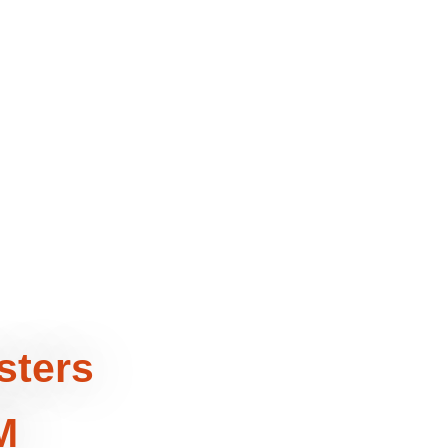
sters
M