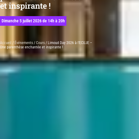
et inspirante !
Dimanche 5 juillet 2026 de 14h à 20h
Accueil
/
Événements
/
Cours
/ Limoud Day 2026 à l’ECUJE –
Une parenthèse enchantée et inspirante !