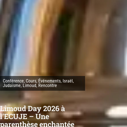
Conférence
,
Cours
,
Événements
,
Israël
,
Judaïsme
,
Limoud
,
Rencontre
Limoud Day 2026 à
l’ECUJE – Une
parenthèse enchantée