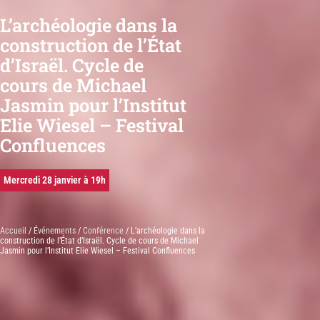
L’archéologie dans la
construction de l’État
d’Israël. Cycle de
cours de Michael
Jasmin pour l’Institut
Elie Wiesel – Festival
Confluences
Mercredi 28 janvier à 19h
Accueil
/
Événements
/
Conférence
/ L’archéologie dans la
construction de l’État d’Israël. Cycle de cours de Michael
Jasmin pour l’Institut Elie Wiesel – Festival Confluences