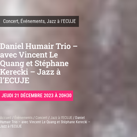
Concert
,
Événements
,
Jazz à l'ECUJE
Daniel Humair Trio –
avec Vincent Le
Quang et Stéphane
Kerecki – Jazz à
l’ECUJE
JEUDI 21 DÉCEMBRE 2023 À 20H30
Accueil
/
Événements
/
Concert
/
Jazz à l'ECUJE
/ Daniel
Humair Trio – avec Vincent Le Quang et Stéphane Kerecki –
Jazz à l’ECUJE