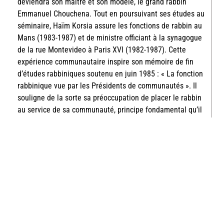
deviendra son maître et son modèle, le grand rabbin
Emmanuel Chouchena. Tout en poursuivant ses études au
séminaire, Haïm Korsia assure les fonctions de rabbin au
Mans (1983-1987) et de ministre officiant à la synagogue
de la rue Montevideo à Paris XVI (1982-1987). Cette
expérience communautaire inspire son mémoire de fin
d’études rabbiniques soutenu en juin 1985 : « La fonction
rabbinique vue par les Présidents de communautés ». Il
souligne de la sorte sa préoccupation de placer le rabbin
au service de sa communauté, principe fondamental qu’il
appliquera à partir de 1988 auprès de la communauté de
Reims et de sa région. Il sillonne la Marne, les Ardennes
et l’Aisne à l’écoute des communautés et des familles
juives auxquelles il transmet le message authentique de
la Torah. Remarquant le dynamisme du jeune rabbin, le
Grand Rabbin de France, Joseph Haïm Sitruk l’appelle à
ses côtés pour en faire l’un de ses plus proches
collaborateurs (1993-2004). Fort de cette confiance, les
collègues l’élisent, secrétaire général de l’Association des