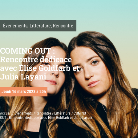
Événements
,
Littérature
,
Rencontre
COMING OUT :
Rencontre dédicace
avec Élise Goldfarb et
Julia Layani
Jeudi 16 mars 2023 à 20h
Accueil
/
Événements
/
Rencontre
/
Littérature
/ COMING
OUT : Rencontre dédicace avec Élise Goldfarb et Julia Layani