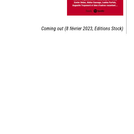
Coming out (8 février 2023, Editions Stock)
A propos de Élise Goldfarb et
Julia Layani
Meilleures amies depuis le lycée, Élise Goldfarb et Julia
Layani ont 28 ans.
Anciennes animatrices de radio, elles ont fondé en 2017
Fraîches, un média 100 % féminin. En 2020, elles créent le
podcast Coming Out, qui rencontrera un immense succès.
Élise et Julia sont aujourd’hui à la tête de leur propre