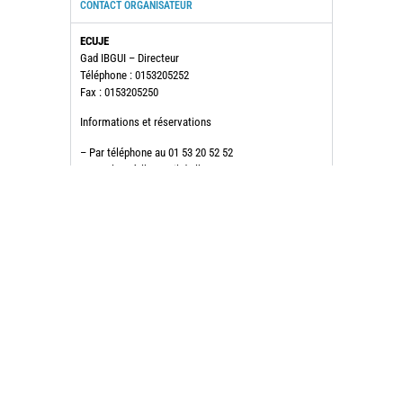
CONTACT ORGANISATEUR
ECUJE
Gad IBGUI – Directeur
Téléphone : 0153205252
Fax : 0153205250
Informations et réservations
– Par téléphone au 01 53 20 52 52
– sur place à l’accueil de l’ECUJE,
– Suivez notre
page Facebook
pour les dates
exactes et dernières informations
LOCALISATION