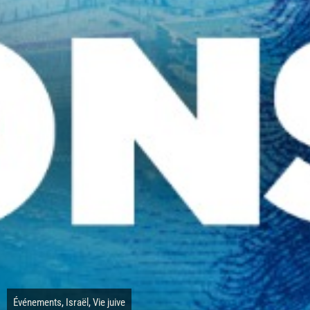
Événements
,
Israël
,
Vie juive