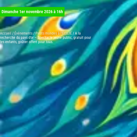
Dimanche 1er novembre 2026 à 16h
Accueil
/
Événements
/
Petits mondes à l'ECUJE
/ A la
recherche du pays d’or – Spectacle jeune public, gratuit pour
les enfants, goûter offert pour tous.