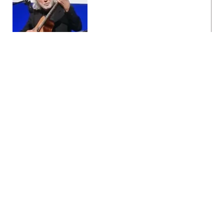
PARTAGER L'ARTICLE
RÉSERVEZ MAINTENANT
0,00
€
–
15,00
€
Tarif