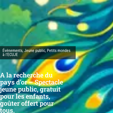
Événements
,
Jeune public
,
Petits mondes
à l'ECUJE
A la recherche du
pays d’or – Spectacle
jeune public, gratuit
pour les enfants,
goûter offert pour
tous.