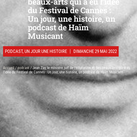
beaux-arts qui a eu l’idée
du Festival de Cannes :
Un jour, une histoire, un
podcast de Haïm
Musicant
PODCAST
,
UN JOUR UNE HISTOIRE
DIMANCHE 29 MAI 2022
Accueil
/
podcast
/ Jean Zay, le ministre juif de l’éducation et des beaux-arts qui a eu
l’idée du Festival de Cannes : Un jour, une histoire, un podcast de Haïm Musicant