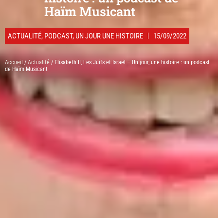
Haïm Musicant
ACTUALITÉ
,
PODCAST
,
UN JOUR UNE HISTOIRE
15/09/2022
Accueil
/
Actualité
/ Elisabeth II, Les Juifs et Israël – Un jour, une histoire : un podcast
de Haïm Musicant