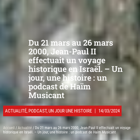
Du 21 mars au 26 mars
2000, Jean-Paul II
effectuait un voyage
historique en Israël. – Un
jour, une histoire : un
podcast de Haïm
Musicant
ACTUALITÉ
,
PODCAST
,
UN JOUR UNE HISTOIRE
14/03/2024
Accueil
/
Actualité
/ Du 21 mars au 26 mars 2000, Jean-Paul II effectuait un voyage
historique en Israël. – Un jour, une histoire : un podcast de Haïm Musicant