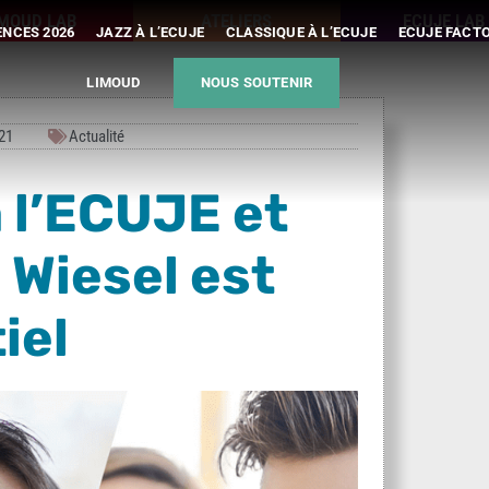
IMOUD LAB
ATELIERS
ECUJE LAB
NCES 2026
JAZZ À L’ECUJE
CLASSIQUE À L’ECUJE
ECUJE FACT
LIMOUD
NOUS SOUTENIR
21
Actualité
à l’ECUJE et
e Wiesel est
iel