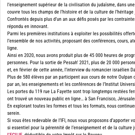
l’enseignement supérieur de la civilisation du judaïsme, dans une v
couvre tous les champs de l’histoire et de la culture de l’héritage
Confrontés depuis plus d’un an aux défis posés par les contraintes 
répondu en innovant.
Parmi les premières institutions à exploiter les possibilités off
l’ensemble de nos activités, proposant des conférences, cours, at
ligne.
Ainsi en 2020, nous avons produit plus de 45 000 heures de pro
personnes. Pour la sortie de Pessah’ 2021, plus de 20 000 person
et, en février de cette année, l’interview du romancier israélien 
Plus de 580 élèves par an participent aux cours de notre Oulpan d
par an, les enseignements et les conférences de l’Institut Universi
Les portes du 119 rue La Fayette sont trop longtemps restées fer
ont trouvé un nouveau public en ligne… à San Francisco, Jérusale
En explorant toutes les formes et tous les formats, nous continu
serein.
Si vous êtes redevable de l’IFI, nous vous proposons d’apporter v
si essentiel pour la pérennité de l’enseignement et de la culture
l’ECUJE
, déductible de votre Impôt sur le Revenu.