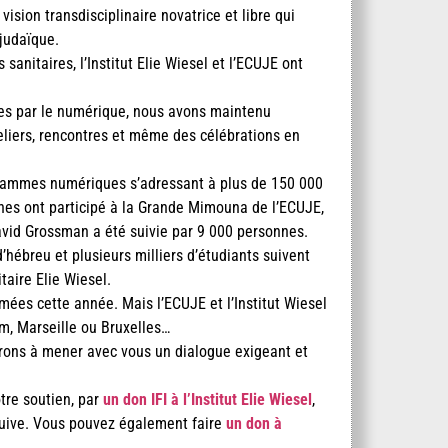
ision transdisciplinaire novatrice et libre qui
 judaïque.
sanitaires, l’Institut Elie Wiesel et l’ECUJE ont
ertes par le numérique, nous avons maintenu
eliers, rencontres et même des célébrations en
grammes numériques s’adressant à plus de 150 000
nes ont participé à la Grande Mimouna de l’ECUJE,
David Grossman a été suivie par 9 000 personnes.
’hébreu et plusieurs milliers d’étudiants suivent
taire Elie Wiesel.
mées cette année. Mais l’ECUJE et l’Institut Wiesel
m, Marseille ou Bruxelles…
erons à mener avec vous un dialogue exigeant et
otre soutien, par
un don IFI à l’Institut Elie Wiesel
,
 juive. Vous pouvez également faire
un don à