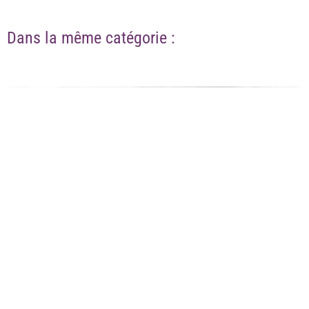
Dans la même catégorie :
TEL AVIV, SA NAISSANCE, SON FONDATEUR…
3 avril 2022
Lire la suite »