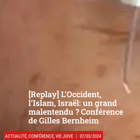
[Replay] L’Occident,
l’Islam, Israël: un grand
malentendu ? Conférence
de Gilles Bernheim
ACTUALITÉ
,
CONFÉRENCE
,
VIE JUIVE
07/03/2024