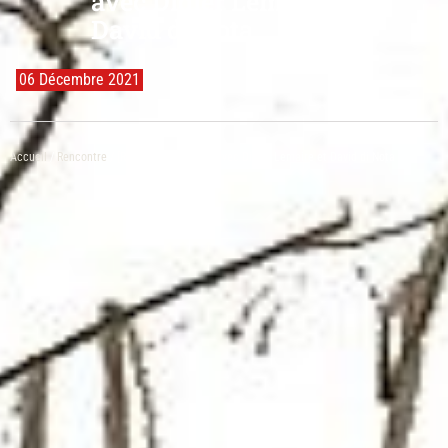
avec Didier Lemaire et
David di Nota
06 Décembre 2021
Accueil
/
Rencontre
/ [REPLAY] Rencontre avec Didier Lemaire et David di Nota