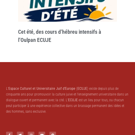
Cet été, des cours d’hébreu intensifs à
l’Oulpan ECUJE
L’
Espace Culturel et Universitaire Juif d’Europe
(
ECUJE
) existe depuis plus de
cinquante ans pour promouvoir la culture juive et l’enseignement universitaire dans un
dialogue ouvert et permanent avec la cité. L’
ECUJE
est un lieu pour tous, ou chacun
peut participer à une expérience collective dans un brassage permanent des idées et
des hommes, sans exclusive.