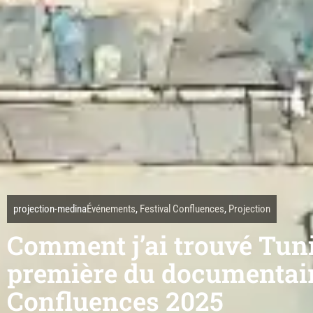
projection-medina
Événements
,
Festival Confluences
,
Projection
Comment j’ai trouvé Tunis
première du documentai
Confluences 2025