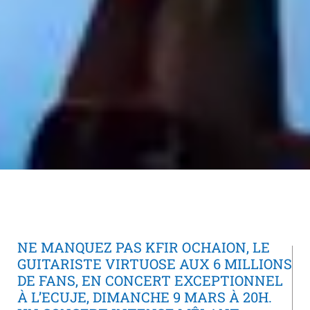
NE MANQUEZ PAS KFIR OCHAION, LE
GUITARISTE VIRTUOSE AUX 6 MILLIONS
DE FANS, EN CONCERT EXCEPTIONNEL
À L’ECUJE, DIMANCHE 9 MARS À 20H.