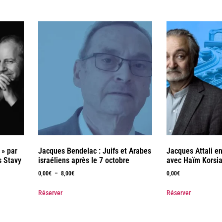
 » par
Jacques Bendelac : Juifs et Arabes
Jacques Attali e
s Stavy
israéliens après le 7 octobre
avec Haïm Korsia
0,00
€
–
8,00
€
0,00
€
Réserver
Réserver