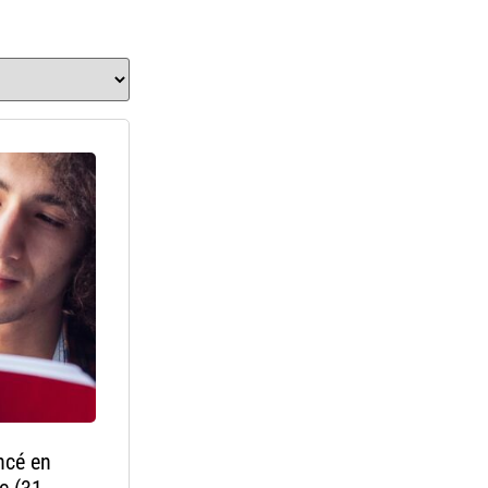
ncé en
c (31-