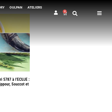
ORY
OULPAN
ATELIERS
0
ri 5787 à l’ECUJE :
ppour, Souccot et