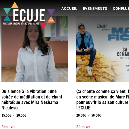
ACCUEIL
EVÉNEMENTS
CONFLUE
Du silence à la vibration : une
Ça chante comme ça vient, l
soirée de méditation et de chant
en scène musical de Marc F
hébraïque avec Mira Neshama
pour ouvrir la saison culture
Niculescu
l’ECUJE
15,00
€
–
20,00
€
20,00
€
–
50,00
€
Réserver
Réserver