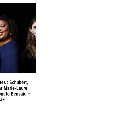
ues : Schubert,
ar Marie-Laure
 Oneto Bensaid –
UJE