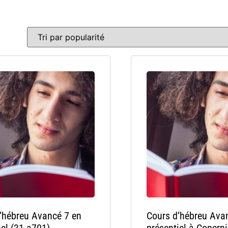
’hébreu Avancé 7 en
Cours d’hébreu Ava
iel (31-a701)
présentiel à Coperni