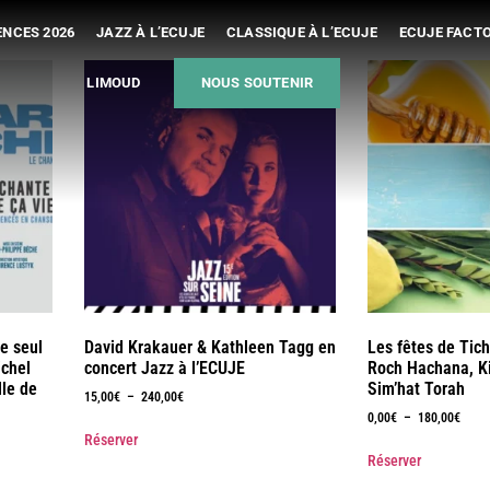
NCES 2026
JAZZ À L’ECUJE
CLASSIQUE À L’ECUJE
ECUJE FACT
LIMOUD
NOUS SOUTENIR
e seul
David Krakauer & Kathleen Tagg en
Les fêtes de Tich
ichel
concert Jazz à l’ECUJE
Roch Hachana, Ki
lle de
Sim’hat Torah
15,00
€
–
240,00
€
0,00
€
–
180,00
€
Réserver
Réserver