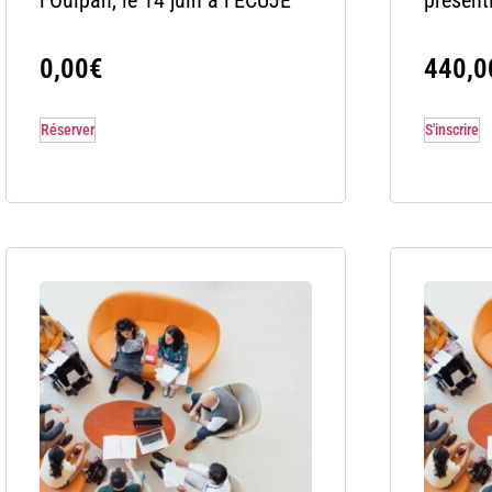
0,00
€
440,0
Réserver
S'inscrire