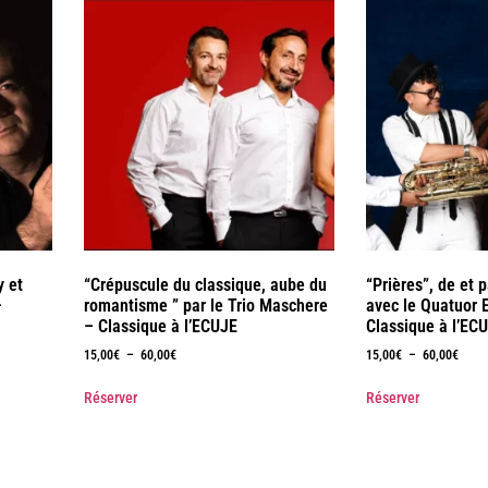
y et
“Crépuscule du classique, aube du
“Prières”, de et 
–
romantisme ” par le Trio Maschere
avec le Quatuor E
– Classique à l’ECUJE
Classique à l’EC
15,00
€
–
60,00
€
15,00
€
–
60,00
€
Réserver
Réserver