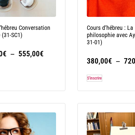
’hébreu Conversation
Cours d’hébreu : La
e (31-SC1)
philosophie avec Ay
31-01)
–
0
€
555,00
€
–
380,00
€
720
S'inscrire