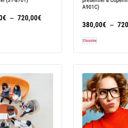
A901C)
–
0
€
720,00
€
–
380,00
€
720
S'inscrire