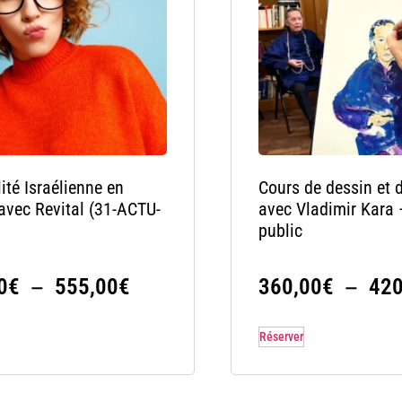
ité Israélienne en
Cours de dessin et 
avec Revital (31-ACTU-
avec Vladimir Kara 
public
–
–
0
€
555,00
€
360,00
€
420
Réserver