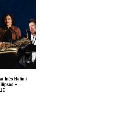
par Inès Halimi
llipsos –
UJE