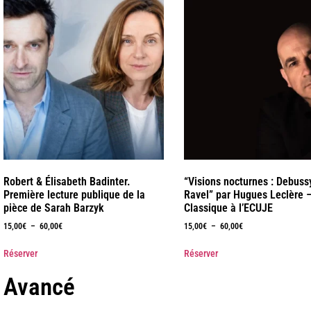
Robert & Élisabeth Badinter.
“Visions nocturnes : Debuss
Première lecture publique de la
Ravel” par Hugues Leclère 
pièce de Sarah Barzyk
Classique à l’ECUJE
15,00
€
–
60,00
€
15,00
€
–
60,00
€
Réserver
Réserver
Avancé