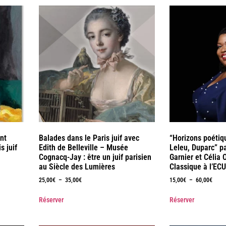
int
Balades dans le Paris juif avec
“Horizons poétiq
s juif
Edith de Belleville – Musée
Leleu, Duparc” p
Cognacq-Jay : être un juif parisien
Garnier et Célia
au Siècle des Lumières
Classique à l’EC
25,00
€
–
35,00
€
15,00
€
–
60,00
€
Réserver
Réserver