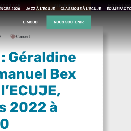
IMOUD LAB
ATELIERS
ECUJE LAB
NCES 2026
JAZZ À L’ECUJE
CLASSIQUE À L’ECUJE
ECUJE FACT
LIMOUD
NOUS SOUTENIR
2
Concert
: Géraldine
manuel Bex
 l’ECUJE,
rs 2022 à
0