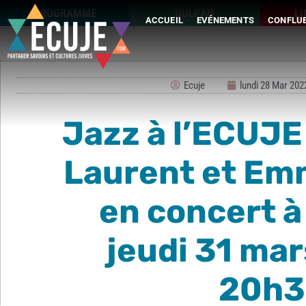
PROGRAMME
OULPAN
L
ACCUEIL
EVÉNEMENTS
CONFLUE
Ecuje
lundi 28 Mar 202
Jazz à l’ECUJE 
Laurent et Em
en concert à
jeudi 31 ma
20h3