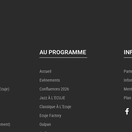
AU PROGRAMME
IN
Accueil
Part
Evénements
Info
Ecuje)
Confluences 2026
Ment
Jazz À L’ECUJE
Plan 
Classique À L’Ecuje
Ecuje Factory
ement)
Oulpan