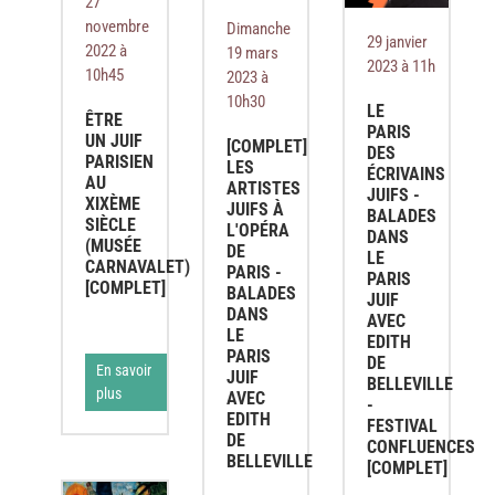
27
novembre
Dimanche
29 janvier
2022 à
19 mars
2023 à 11h
10h45
2023 à
10h30
LE
ÊTRE
PARIS
UN JUIF
[COMPLET]
DES
PARISIEN
LES
ÉCRIVAINS
AU
ARTISTES
JUIFS -
XIXÈME
JUIFS À
BALADES
SIÈCLE
L'OPÉRA
DANS
(MUSÉE
DE
LE
CARNAVALET)
PARIS -
PARIS
[COMPLET]
BALADES
JUIF
DANS
AVEC
LE
EDITH
PARIS
DE
En savoir
JUIF
BELLEVILLE
plus
AVEC
-
EDITH
FESTIVAL
DE
CONFLUENCES
BELLEVILLE
[COMPLET]