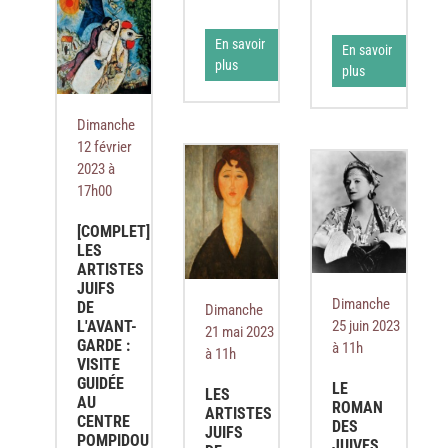
En savoir
En savoir
plus
plus
Dimanche
12 février
2023 à
17h00
[COMPLET]
LES
ARTISTES
JUIFS
Dimanche
DE
Dimanche
25 juin 2023
L'AVANT-
21 mai 2023
GARDE :
à 11h
à 11h
VISITE
GUIDÉE
LE
LES
AU
ROMAN
ARTISTES
CENTRE
DES
JUIFS
POMPIDOU
JUIVES