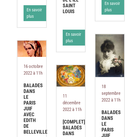
En savoir
SAINT
plus
En savoir
LOUIS
plus
En savoir
plus
16 octobre
2022 à 11h
BALADES
18
DANS
septembre
11
LE
2022 à 11h
PARIS
décembre
JUIF
2022 à 11h
BALADES
AVEC
DANS
EDITH
[COMPLET]
LE
DE
BALADES
PARIS
BELLEVILLE
DANS
JUIF