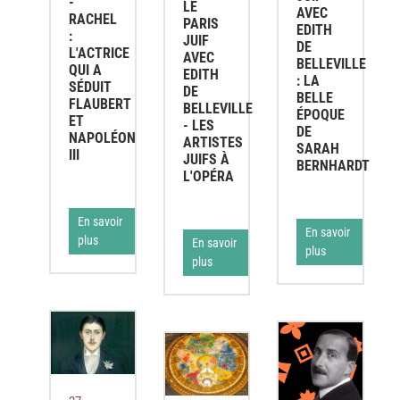
-
LE
AVEC
RACHEL
PARIS
EDITH
:
JUIF
DE
L'ACTRICE
AVEC
BELLEVILLE
QUI A
EDITH
: LA
SÉDUIT
DE
BELLE
FLAUBERT
BELLEVILLE
ÉPOQUE
ET
- LES
DE
NAPOLÉON
ARTISTES
SARAH
III
JUIFS À
BERNHARDT
L'OPÉRA
En savoir
En savoir
plus
En savoir
plus
plus