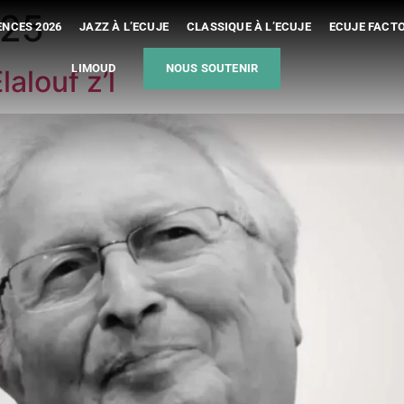
025
NCES 2026
JAZZ À L’ECUJE
CLASSIQUE À L’ECUJE
ECUJE FACT
LIMOUD
NOUS SOUTENIR
alouf z’l