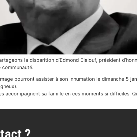
rtageons la disparition d’Edmond Elalouf, président d’honn
re communauté.
mmage pourront assister à son inhumation le dimanche 5 janv
gneux).
res accompagnent sa famille en ces moments si difficiles. 
tact ?