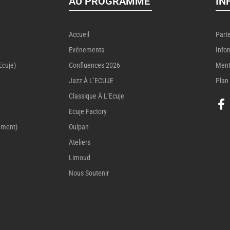
AU PROGRAMME
IN
Accueil
Part
Evénements
Info
Ecuje)
Confluences 2026
Ment
Jazz À L’ECUJE
Plan 
Classique À L’Ecuje
Ecuje Factory
ement)
Oulpan
Ateliers
Limoud
Nous Soutenir